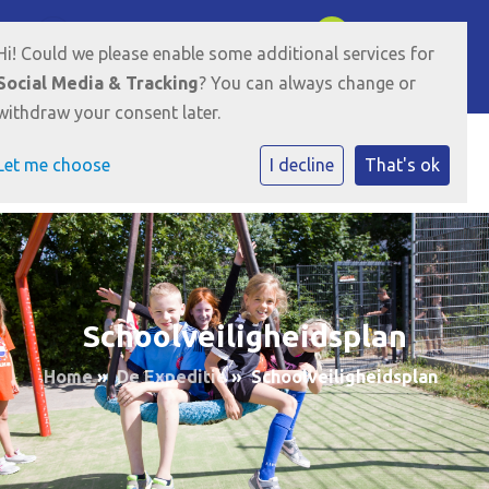
Brabantweg 101 6844 GA Arnhem
026-3813862
Hi! Could we please enable some additional services for
E-mailadres
Social Media & Tracking
? You can always change or
withdraw your consent later.
Let me choose
I decline
That's ok
Schoolveiligheidsplan
Home
»
De Expeditie
»
Schoolveiligheidsplan