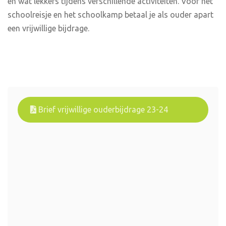
en wat lekkers tijdens verschillende activiteiten. Voor het
schoolreisje en het schoolkamp betaal je als ouder apart
een vrijwillige bijdrage.
Brief vrijwillige ouderbijdrage 23-24