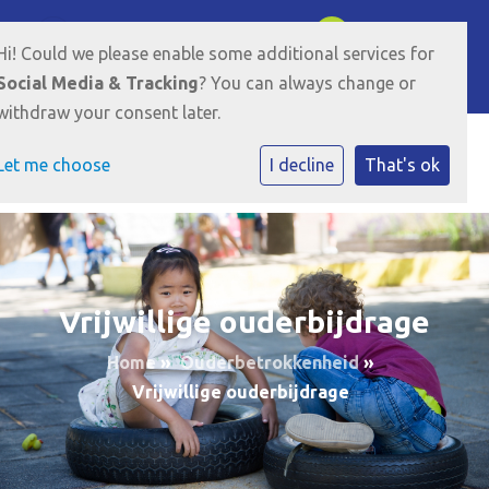
Brabantweg 101 6844 GA Arnhem
026-3813862
Hi! Could we please enable some additional services for
E-mailadres
Social Media & Tracking
? You can always change or
withdraw your consent later.
Let me choose
I decline
That's ok
Vrijwillige ouderbijdrage
Home
»
Ouderbetrokkenheid
»
Vrijwillige ouderbijdrage